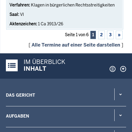
Klagen in bürgerlichen Rechtsstreitigkeiten
VI
1 Ca 3913/26
Seite 1 von 6
1
2
3
»
[
Alle Termine auf einer Seite darstellen
]
IM ÜBERBLICK
Justiz-Portal im Überblick:
INHALT
DAS GERICHT
AUFGABEN