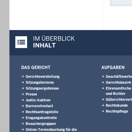
IM ÜBERBLICK
Justiz-Portal im Überblick:
INHALT
DAS GERICHT
AUFGABEN
Gerichtsvorstellung
Geschäftsverte
Sitzungstermine
Gerichtsbezirk
Sitzungsergebnisse
Ehrenamtliche 
und Richter
Presse
Güterichterver
Justiz-Auktion
Rechtskunde
Barrierefreiheit
Rechtspflege
Rechtsantragstelle
Eingangskontrolle
Besuchergruppen
Online-Terminbuchung für die