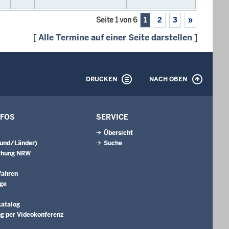
Seite 1 von 6
1
2
3
»
[
Alle Termine auf einer Seite darstellen
]
DRUCKEN
NACH OBEN
NFOS
SERVICE
Übersicht
Bund/Länder)
Suche
chung NRW
fahren
äge
katalog
g per Videokonferenz