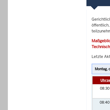
Gerichtli
öffentlich
teilzunehm
Maßgeblic
Technisch
Letzte Akt
Uhrze
08:3
08:4