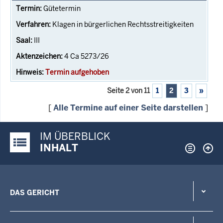
Gütetermin
Klagen in bürgerlichen Rechtsstreitigkeiten
III
4 Ca 5273/26
Termin aufgehoben
Seite 2 von 11
1
2
3
»
[
Alle Termine auf einer Seite darstellen
]
IM ÜBERBLICK
Justiz-Portal im Überblick:
INHALT
DAS GERICHT