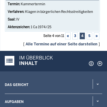
Kammertermin
Klagen in bürgerlichen Rechtsstreitigkeiten
IV
1 Ca 1974/25
Seite 4 von 11
«
3
4
5
»
[
Alle Termine auf einer Seite darstellen
]
IM ÜBERBLICK
Justiz-Portal im Überblick:
INHALT
DAS GERICHT
AUFGABEN