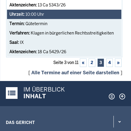
13 Ca 5343/26
10:00
Uhr
Gütetermin
Klagen in bürgerlichen Rechtsstreitigkeiten
IX
18 Ca 5429/26
Seite 3 von 11
«
2
3
4
»
[
Alle Termine auf einer Seite darstellen
]
IM ÜBERBLICK
Justiz-Portal im Überblick:
INHALT
DAS GERICHT