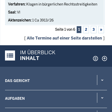
Klagen in bürgerlichen Rechtsstreitigkeiten
VI
1 Ca 3913/26
Seite 1 von 6
1
2
3
»
[
Alle Termine auf einer Seite darstellen
]
IM ÜBERBLICK
Justiz-Portal im Überblick:
INHALT
DAS GERICHT
AUFGABEN