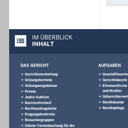
IM ÜBERBLICK
Justiz-Portal im Überblick:
INHALT
DAS GERICHT
AUFGABEN
Gerichtsvorstellung
Geschäftsverte
Sitzungstermine
Gerichtsbezirk
Sitzungsergebnisse
Ehrenamtliche 
und Richter
Presse
Güterichterver
Justiz-Auktion
Rechtskunde
Barrierefreiheit
Rechtspflege
Rechtsantragstelle
Eingangskontrolle
Besuchergruppen
Online-Terminbuchung für die