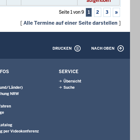
aufgehoben
Seite 1 von 9
1
2
3
»
[
Alle Termine auf einer Seite darstellen
]
DRUCKEN
NACH OBEN
NFOS
SERVICE
Übersicht
Bund/Länder)
Suche
chung NRW
fahren
äge
katalog
g per Videokonferenz