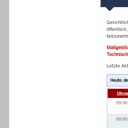
Gerichtli
öffentlich
teilzunehm
Maßgeblic
Technisch
Letzte Akt
Uhrze
09:0
09:0