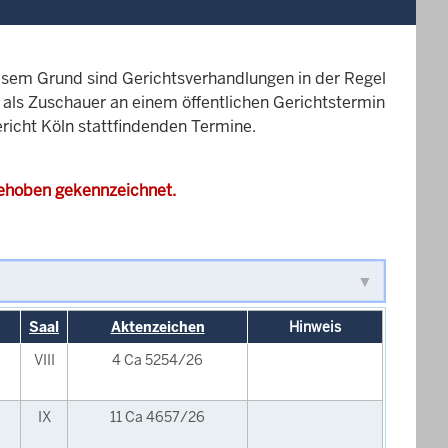
esem Grund sind Gerichtsverhandlungen in der Regel
it als Zuschauer an einem öffentlichen Gerichtstermin
ericht Köln stattfindenden Termine.
gehoben gekennzeichnet.
Saal
Aktenzeichen
Hinweis
VIII
4 Ca 5254/26
IX
11 Ca 4657/26