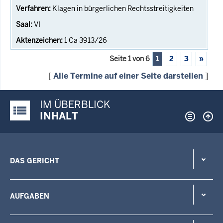
Klagen in bürgerlichen Rechtsstreitigkeiten
VI
1 Ca 3913/26
Seite 1 von 6
1
2
3
»
[
Alle Termine auf einer Seite darstellen
]
IM ÜBERBLICK
Justiz-Portal im Überblick:
INHALT
DAS GERICHT
AUFGABEN