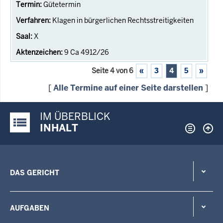
Gütetermin
Klagen in bürgerlichen Rechtsstreitigkeiten
X
9 Ca 4912/26
Seite 4 von 6
«
3
4
5
»
[
Alle Termine auf einer Seite darstellen
]
IM ÜBERBLICK
Justiz-Portal im Überblick:
INHALT
DAS GERICHT
AUFGABEN