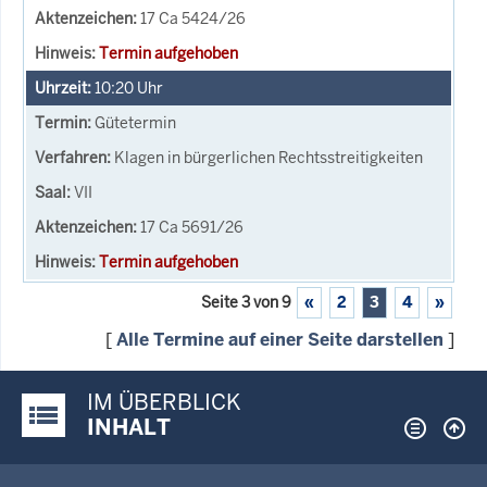
17 Ca 5424/26
Termin aufgehoben
10:20
Uhr
Gütetermin
Klagen in bürgerlichen Rechtsstreitigkeiten
VII
17 Ca 5691/26
Termin aufgehoben
Seite 3 von 9
«
2
3
4
»
[
Alle Termine auf einer Seite darstellen
]
IM ÜBERBLICK
Justiz-Portal im Überblick:
INHALT