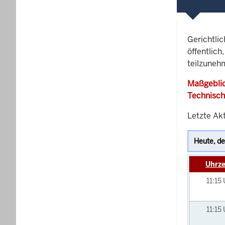
Gerichtli
öffentlich
teilzunehm
Maßgeblic
Technisch
Letzte Akt
Uhrze
11:15
11:15