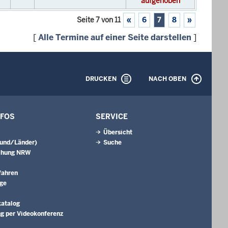
aufgehoben
Seite 7 von 11
«
6
7
8
»
[
Alle Termine auf einer Seite darstellen
]
DRUCKEN
NACH OBEN
NFOS
SERVICE
Übersicht
Bund/Länder)
Suche
chung NRW
fahren
äge
katalog
g per Videokonferenz