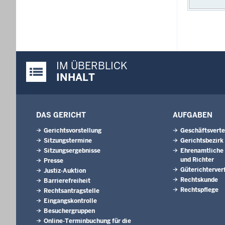
IM ÜBERBLICK
Justiz-Portal im Überblick:
INHALT
DAS GERICHT
AUFGABEN
Gerichtsvorstellung
Geschäftsverte
Sitzungstermine
Gerichtsbezirk
Sitzungsergebnisse
Ehrenamtliche 
und Richter
Presse
Güterichterver
Justiz-Auktion
Rechtskunde
Barrierefreiheit
Rechtspflege
Rechtsantragstelle
Eingangskontrolle
Besuchergruppen
Online-Terminbuchung für die