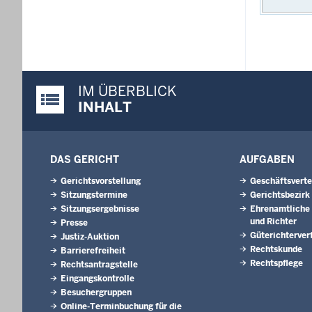
IM ÜBERBLICK
Justiz-Portal im Überblick:
INHALT
DAS GERICHT
AUFGABEN
Gerichtsvorstellung
Geschäftsverte
Sitzungstermine
Gerichtsbezirk
Sitzungsergebnisse
Ehrenamtliche 
und Richter
Presse
Güterichterver
Justiz-Auktion
Rechtskunde
Barrierefreiheit
Rechtspflege
Rechtsantragstelle
Eingangskontrolle
Besuchergruppen
Online-Terminbuchung für die