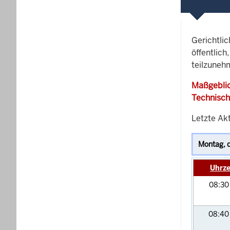
Gerichtli
öffentlich
teilzunehm
Maßgeblic
Technisch
Letzte Akt
Uhrze
08:3
08:4