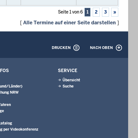
Seite 1 von 6
1
2
3
»
[
Alle Termine auf einer Seite darstellen
]
DRUCKEN
NACH OBEN
NFOS
SERVICE
Übersicht
Bund/Länder)
Suche
chung NRW
fahren
äge
katalog
g per Videokonferenz