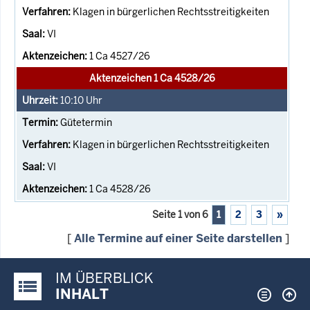
Klagen in bürgerlichen Rechtsstreitigkeiten
VI
1 Ca 4527/26
Aktenzeichen 1 Ca 4528/26
10:10
Uhr
Gütetermin
Klagen in bürgerlichen Rechtsstreitigkeiten
VI
1 Ca 4528/26
Seite 1 von 6
1
2
3
»
[
Alle Termine auf einer Seite darstellen
]
IM ÜBERBLICK
Justiz-Portal im Überblick:
INHALT