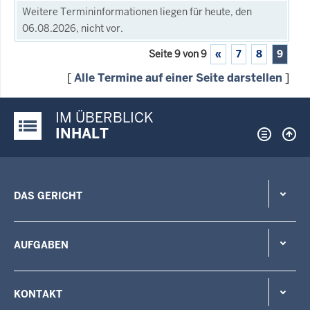
Weitere Termininformationen liegen für heute, den
06.08.2026, nicht vor.
Seite 9 von 9
«
7
8
9
[
Alle Termine auf einer Seite darstellen
]
IM ÜBERBLICK
Justiz-Portal im Überblick:
INHALT
DAS GERICHT
AUFGABEN
KONTAKT