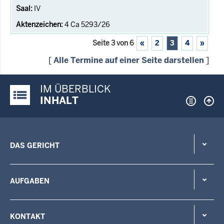
IV
4 Ca 5293/26
Seite 3 von 6
«
2
3
4
»
[
Alle Termine auf einer Seite darstellen
]
IM ÜBERBLICK
Justiz-Portal im Überblick:
INHALT
DAS GERICHT
AUFGABEN
KONTAKT