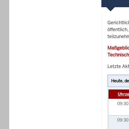
Gerichtli
öffentlich
teilzunehm
Maßgeblic
Technisch
Letzte Akt
Uhrze
09:3
09:3