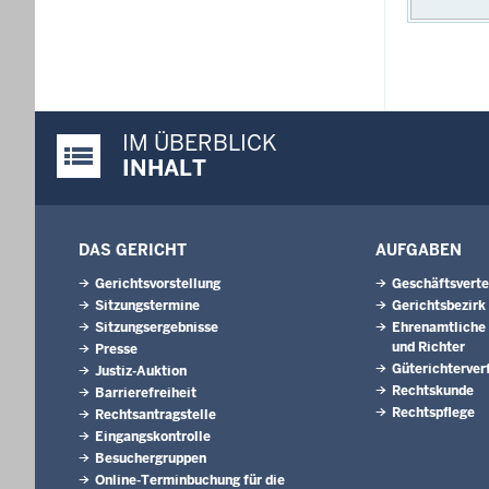
IM ÜBERBLICK
Justiz-Portal im Überblick:
INHALT
DAS GERICHT
AUFGABEN
Gerichtsvorstellung
Geschäftsverte
Sitzungstermine
Gerichtsbezirk
Sitzungsergebnisse
Ehrenamtliche 
und Richter
Presse
Güterichterver
Justiz-Auktion
Rechtskunde
Barrierefreiheit
Rechtspflege
Rechtsantragstelle
Eingangskontrolle
Besuchergruppen
Online-Terminbuchung für die