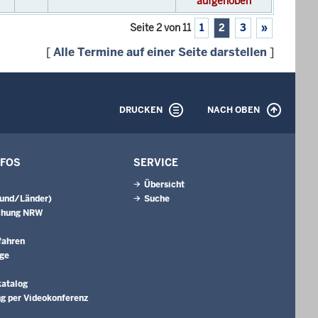
aufgehoben
Seite 2 von 11
1
2
3
»
[
Alle Termine auf einer Seite darstellen
]
DRUCKEN
NACH OBEN
NFOS
SERVICE
Übersicht
Bund/Länder)
Suche
chung NRW
fahren
äge
katalog
g per Videokonferenz