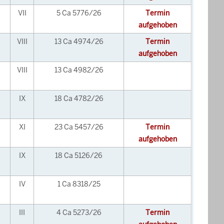
VII
5 Ca 5776/26
Termin
aufgehoben
VIII
13 Ca 4974/26
Termin
aufgehoben
VIII
13 Ca 4982/26
IX
18 Ca 4782/26
XI
23 Ca 5457/26
Termin
aufgehoben
IX
18 Ca 5126/26
IV
1 Ca 8318/25
III
4 Ca 5273/26
Termin