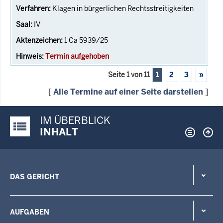
Klagen in bürgerlichen Rechtsstreitigkeiten
IV
1 Ca 5939/25
Termin aufgehoben
Seite 1 von 11
1
2
3
»
[
Alle Termine auf einer Seite darstellen
]
IM ÜBERBLICK
Justiz-Portal im Überblick:
INHALT
DAS GERICHT
AUFGABEN