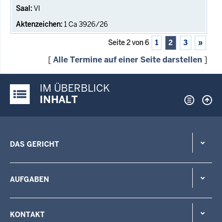
VI
1 Ca 3926/26
Seite 2 von 6
1
2
3
»
[
Alle Termine auf einer Seite darstellen
]
IM ÜBERBLICK
Justiz-Portal im Überblick:
INHALT
DAS GERICHT
AUFGABEN
KONTAKT