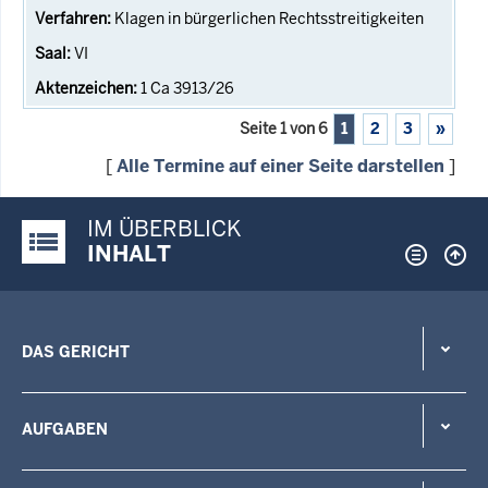
Klagen in bürgerlichen Rechtsstreitigkeiten
VI
1 Ca 3913/26
Seite 1 von 6
1
2
3
»
[
Alle Termine auf einer Seite darstellen
]
IM ÜBERBLICK
Justiz-Portal im Überblick:
INHALT
DAS GERICHT
AUFGABEN