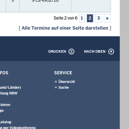
X
9 Ca 4902/26
Seite 2 von 6
1
2
3
»
[
Alle Termine auf einer Seite darstellen
]
DRUCKEN
NACH OBEN
NFOS
SERVICE
Übersicht
Bund/Länder)
Suche
chung NRW
fahren
äge
katalog
g per Videokonferenz