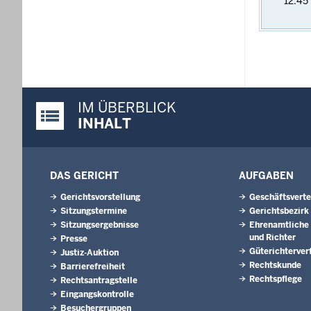
12:45
IM ÜBERBLICK
Justiz-Portal im Überblick:
INHALT
DAS GERICHT
AUFGABEN
Gerichtsvorstellung
Geschäftsverte
Sitzungstermine
Gerichtsbezirk
Sitzungsergebnisse
Ehrenamtliche 
und Richter
Presse
Güterichterver
Justiz-Auktion
Rechtskunde
Barrierefreiheit
Rechtspflege
Rechtsantragstelle
Eingangskontrolle
Besuchergruppen