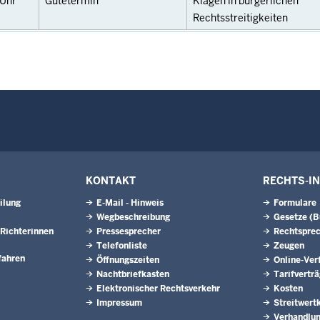
Uhr
Gütetermin
Klagen in bürgerlichen
Rechtsstreitigkeiten
KONTAKT
RECHTS-I
ilung
E-Mail - Hinweis
Formulare
Wegbeschreibung
Gesetze (
Richterinnen
Pressesprecher
Rechtspre
Telefonliste
Zeugen
fahren
Öffnungszeiten
Online-Ver
Nachtbriefkasten
Tarifvertr
Elektronischer Rechtsverkehr
Kosten
Impressum
Streitwert
Verhandlun