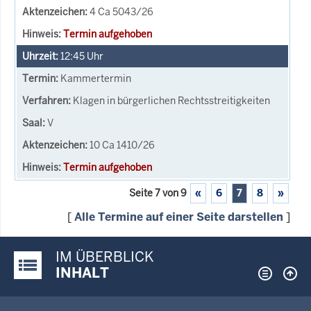
4 Ca 5043/26
Termin aufgehoben
12:45
Uhr
Kammertermin
Klagen in bürgerlichen Rechtsstreitigkeiten
V
10 Ca 1410/26
Termin aufgehoben
Seite 7 von 9
«
6
7
8
»
[
Alle Termine auf einer Seite darstellen
]
IM ÜBERBLICK
Justiz-Portal im Überblick:
INHALT