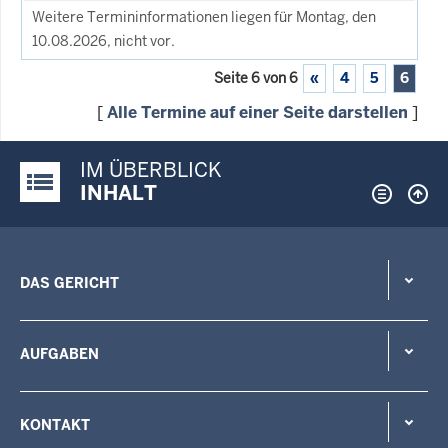
Weitere Termininformationen liegen für Montag, den
10.08.2026, nicht vor.
Seite 6 von 6
«
4
5
6
[
Alle Termine auf einer Seite darstellen
]
IM ÜBERBLICK
Justiz-Portal im Überblick:
INHALT
DAS GERICHT
AUFGABEN
KONTAKT