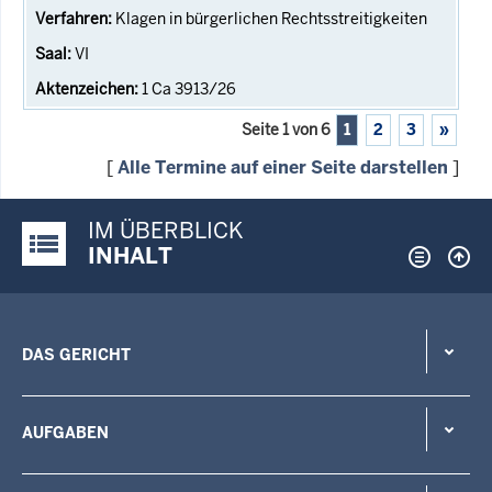
Klagen in bürgerlichen Rechtsstreitigkeiten
VI
1 Ca 3913/26
Seite 1 von 6
1
2
3
»
[
Alle Termine auf einer Seite darstellen
]
IM ÜBERBLICK
Justiz-Portal im Überblick:
INHALT
DAS GERICHT
AUFGABEN