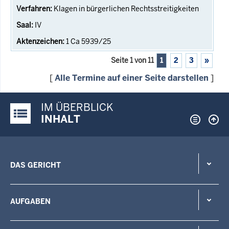
Klagen in bürgerlichen Rechtsstreitigkeiten
IV
1 Ca 5939/25
Seite 1 von 11
1
2
3
»
[
Alle Termine auf einer Seite darstellen
]
IM ÜBERBLICK
Justiz-Portal im Überblick:
INHALT
DAS GERICHT
AUFGABEN