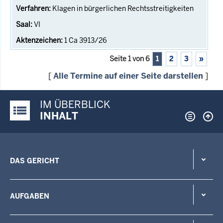
Klagen in bürgerlichen Rechtsstreitigkeiten
VI
1 Ca 3913/26
Seite 1 von 6
1
2
3
»
[
Alle Termine auf einer Seite darstellen
]
IM ÜBERBLICK
Justiz-Portal im Überblick:
INHALT
DAS GERICHT
AUFGABEN