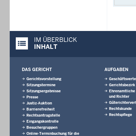
IM ÜBERBLICK
Justiz-Portal im Überblick:
INHALT
DAS GERICHT
AUFGABEN
Gerichtsvorstellung
Geschäftsverte
Sitzungstermine
Gerichtsbezirk
Sitzungsergebnisse
Ehrenamtliche 
und Richter
Presse
Güterichterver
Justiz-Auktion
Rechtskunde
Barrierefreiheit
Rechtspflege
Rechtsantragstelle
Eingangskontrolle
Besuchergruppen
Online-Terminbuchung für die