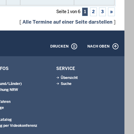
Seite 1 von 6
1
2
3
»
[
Alle Termine auf einer Seite darstellen
]
DRUCKEN
NACH OBEN
NFOS
SERVICE
Übersicht
Bund/Länder)
Suche
chung NRW
fahren
äge
katalog
g per Videokonferenz