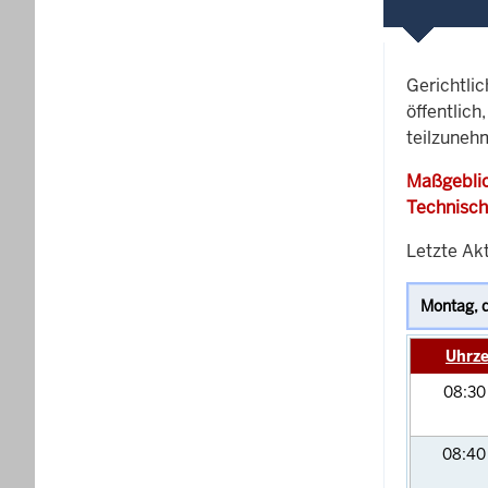
Gerichtli
öffentlich
teilzunehm
Maßgeblic
Technisch
Letzte Akt
Uhrze
08:3
08:4