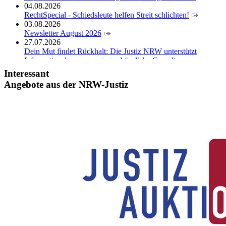
04.08.2026
RechtSpecial - Schiedsleute helfen Streit schlichten!
03.08.2026
Newsletter August 2026
27.07.2026
Dein Mut findet Rückhalt: Die Justiz NRW unterstützt
Informationskampagne gegen häusliche Gewalt
10.07.2026
Interessant
Anerkennung für innovative Suizidpräventionsarbeit: JVA
Angebote aus der NRW-Justiz
Köln ausgezeichnet
14.07.2026
Justiz der Zukunft gemeinsam gestalten: Minister Limbach
zieht positive Bilanz des Projekts Zukunftswerkstatt Justiz
Nordrhein-Westfalen
01.07.2026
Newsletter Juli 2026
30.06.2026
288 Anwärterinnen und Anwärter des Jahrgangs 2024/2026
der Justizvollzugsschule NRW geehrt
30.06.2026
RechtSpecial - Schiedsleute helfen Streit schlichten!