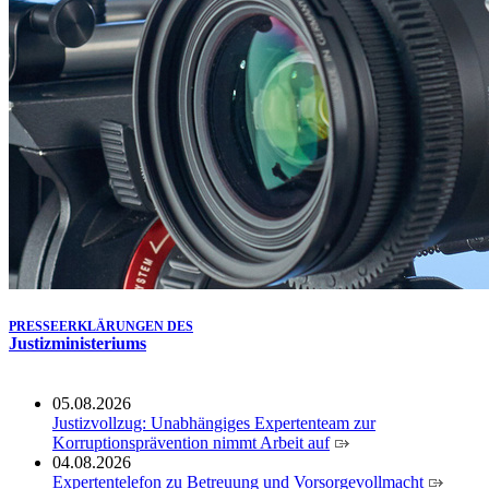
Köln ausgezeichnet
14.07.2026
Justiz der Zukunft gemeinsam gestalten: Minister Limbach
zieht positive Bilanz des Projekts Zukunftswerkstatt Justiz
Nordrhein-Westfalen
01.07.2026
Newsletter Juli 2026
30.06.2026
288 Anwärterinnen und Anwärter des Jahrgangs 2024/2026
der Justizvollzugsschule NRW geehrt
30.06.2026
RechtSpecial - Schiedsleute helfen Streit schlichten!
PRESSEERKLÄRUNGEN DES
Justizministeriums
05.08.2026
Justizvollzug: Unabhängiges Expertenteam zur
Korruptionsprävention nimmt Arbeit auf
04.08.2026
Expertentelefon zu Betreuung und Vorsorgevollmacht