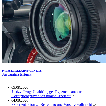
Köln ausgezeichnet
14.07.2026
Justiz der Zukunft gemeinsam gestalten: Minister Limbach
zieht positive Bilanz des Projekts Zukunftswerkstatt Justiz
Nordrhein-Westfalen
01.07.2026
Newsletter Juli 2026
30.06.2026
288 Anwärterinnen und Anwärter des Jahrgangs 2024/2026
der Justizvollzugsschule NRW geehrt
30.06.2026
RechtSpecial - Schiedsleute helfen Streit schlichten!
PRESSEERKLÄRUNGEN DES
Justizministeriums
05.08.2026
Justizvollzug: Unabhängiges Expertenteam zur
Korruptionsprävention nimmt Arbeit auf
04.08.2026
Expertentelefon zu Betreuung und Vorsorgevollmacht