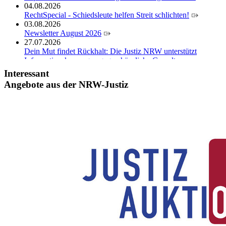
04.08.2026
RechtSpecial - Schiedsleute helfen Streit schlichten!
03.08.2026
Newsletter August 2026
27.07.2026
Dein Mut findet Rückhalt: Die Justiz NRW unterstützt
Informationskampagne gegen häusliche Gewalt
10.07.2026
Interessant
Anerkennung für innovative Suizidpräventionsarbeit: JVA
Angebote aus der NRW-Justiz
Köln ausgezeichnet
14.07.2026
Justiz der Zukunft gemeinsam gestalten: Minister Limbach
zieht positive Bilanz des Projekts Zukunftswerkstatt Justiz
Nordrhein-Westfalen
01.07.2026
Newsletter Juli 2026
30.06.2026
288 Anwärterinnen und Anwärter des Jahrgangs 2024/2026
der Justizvollzugsschule NRW geehrt
30.06.2026
RechtSpecial - Schiedsleute helfen Streit schlichten!