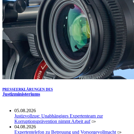
Köln ausgezeichnet
14.07.2026
Justiz der Zukunft gemeinsam gestalten: Minister Limbach
zieht positive Bilanz des Projekts Zukunftswerkstatt Justiz
Nordrhein-Westfalen
01.07.2026
Newsletter Juli 2026
30.06.2026
288 Anwärterinnen und Anwärter des Jahrgangs 2024/2026
der Justizvollzugsschule NRW geehrt
30.06.2026
RechtSpecial - Schiedsleute helfen Streit schlichten!
PRESSEERKLÄRUNGEN DES
Justizministeriums
05.08.2026
Justizvollzug: Unabhängiges Expertenteam zur
Korruptionsprävention nimmt Arbeit auf
04.08.2026
Expertentelefon zu Betreuung und Vorsorgevollmacht