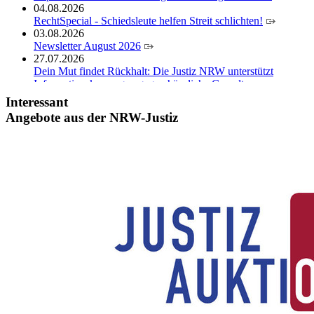
04.08.2026
RechtSpecial - Schiedsleute helfen Streit schlichten!
03.08.2026
Newsletter August 2026
27.07.2026
Dein Mut findet Rückhalt: Die Justiz NRW unterstützt
Informationskampagne gegen häusliche Gewalt
10.07.2026
Interessant
Anerkennung für innovative Suizidpräventionsarbeit: JVA
Angebote aus der NRW-Justiz
Köln ausgezeichnet
14.07.2026
Justiz der Zukunft gemeinsam gestalten: Minister Limbach
zieht positive Bilanz des Projekts Zukunftswerkstatt Justiz
Nordrhein-Westfalen
01.07.2026
Newsletter Juli 2026
30.06.2026
288 Anwärterinnen und Anwärter des Jahrgangs 2024/2026
der Justizvollzugsschule NRW geehrt
30.06.2026
RechtSpecial - Schiedsleute helfen Streit schlichten!