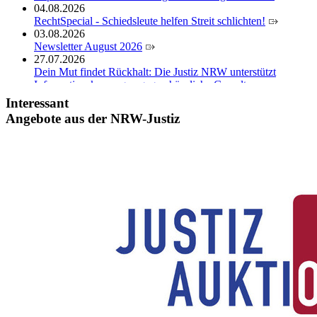
04.08.2026
RechtSpecial - Schiedsleute helfen Streit schlichten!
03.08.2026
Newsletter August 2026
27.07.2026
Dein Mut findet Rückhalt: Die Justiz NRW unterstützt
Informationskampagne gegen häusliche Gewalt
10.07.2026
Interessant
Anerkennung für innovative Suizidpräventionsarbeit: JVA
Angebote aus der NRW-Justiz
Köln ausgezeichnet
14.07.2026
Justiz der Zukunft gemeinsam gestalten: Minister Limbach
zieht positive Bilanz des Projekts Zukunftswerkstatt Justiz
Nordrhein-Westfalen
01.07.2026
Newsletter Juli 2026
30.06.2026
288 Anwärterinnen und Anwärter des Jahrgangs 2024/2026
der Justizvollzugsschule NRW geehrt
30.06.2026
RechtSpecial - Schiedsleute helfen Streit schlichten!