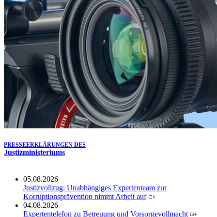
Köln ausgezeichnet
14.07.2026
Justiz der Zukunft gemeinsam gestalten: Minister Limbach
zieht positive Bilanz des Projekts Zukunftswerkstatt Justiz
Nordrhein-Westfalen
01.07.2026
Newsletter Juli 2026
30.06.2026
288 Anwärterinnen und Anwärter des Jahrgangs 2024/2026
der Justizvollzugsschule NRW geehrt
30.06.2026
RechtSpecial - Schiedsleute helfen Streit schlichten!
PRESSEERKLÄRUNGEN DES
Justizministeriums
05.08.2026
Justizvollzug: Unabhängiges Expertenteam zur
Korruptionsprävention nimmt Arbeit auf
04.08.2026
Expertentelefon zu Betreuung und Vorsorgevollmacht