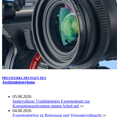
Köln ausgezeichnet
14.07.2026
Justiz der Zukunft gemeinsam gestalten: Minister Limbach
zieht positive Bilanz des Projekts Zukunftswerkstatt Justiz
Nordrhein-Westfalen
01.07.2026
Newsletter Juli 2026
30.06.2026
288 Anwärterinnen und Anwärter des Jahrgangs 2024/2026
der Justizvollzugsschule NRW geehrt
30.06.2026
RechtSpecial - Schiedsleute helfen Streit schlichten!
PRESSEERKLÄRUNGEN DES
Justizministeriums
05.08.2026
Justizvollzug: Unabhängiges Expertenteam zur
Korruptionsprävention nimmt Arbeit auf
04.08.2026
Expertentelefon zu Betreuung und Vorsorgevollmacht