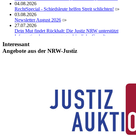
04.08.2026
RechtSpecial - Schiedsleute helfen Streit schlichten!
03.08.2026
Newsletter August 2026
27.07.2026
Dein Mut findet Rückhalt: Die Justiz NRW unterstützt
Informationskampagne gegen häusliche Gewalt
10.07.2026
Interessant
Anerkennung für innovative Suizidpräventionsarbeit: JVA
Angebote aus der NRW-Justiz
Köln ausgezeichnet
14.07.2026
Justiz der Zukunft gemeinsam gestalten: Minister Limbach
zieht positive Bilanz des Projekts Zukunftswerkstatt Justiz
Nordrhein-Westfalen
01.07.2026
Newsletter Juli 2026
30.06.2026
288 Anwärterinnen und Anwärter des Jahrgangs 2024/2026
der Justizvollzugsschule NRW geehrt
30.06.2026
RechtSpecial - Schiedsleute helfen Streit schlichten!