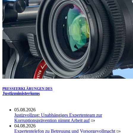
Köln ausgezeichnet
14.07.2026
Justiz der Zukunft gemeinsam gestalten: Minister Limbach
zieht positive Bilanz des Projekts Zukunftswerkstatt Justiz
Nordrhein-Westfalen
01.07.2026
Newsletter Juli 2026
30.06.2026
288 Anwärterinnen und Anwärter des Jahrgangs 2024/2026
der Justizvollzugsschule NRW geehrt
30.06.2026
RechtSpecial - Schiedsleute helfen Streit schlichten!
PRESSEERKLÄRUNGEN DES
Justizministeriums
05.08.2026
Justizvollzug: Unabhängiges Expertenteam zur
Korruptionsprävention nimmt Arbeit auf
04.08.2026
Expertentelefon zu Betreuung und Vorsorgevollmacht