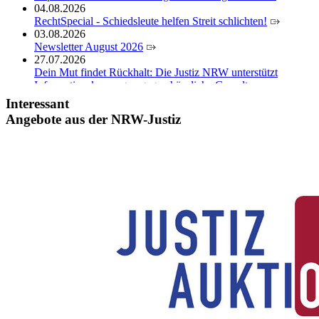
04.08.2026
RechtSpecial - Schiedsleute helfen Streit schlichten!
03.08.2026
Newsletter August 2026
27.07.2026
Dein Mut findet Rückhalt: Die Justiz NRW unterstützt
Informationskampagne gegen häusliche Gewalt
10.07.2026
Interessant
Anerkennung für innovative Suizidpräventionsarbeit: JVA
Angebote aus der NRW-Justiz
Köln ausgezeichnet
14.07.2026
Justiz der Zukunft gemeinsam gestalten: Minister Limbach
zieht positive Bilanz des Projekts Zukunftswerkstatt Justiz
Nordrhein-Westfalen
01.07.2026
Newsletter Juli 2026
30.06.2026
288 Anwärterinnen und Anwärter des Jahrgangs 2024/2026
der Justizvollzugsschule NRW geehrt
30.06.2026
RechtSpecial - Schiedsleute helfen Streit schlichten!