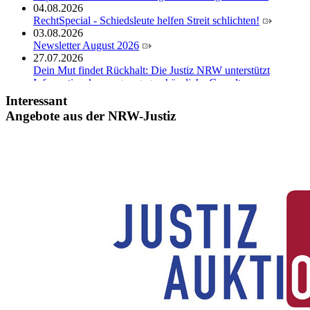
04.08.2026
RechtSpecial - Schiedsleute helfen Streit schlichten!
03.08.2026
Newsletter August 2026
27.07.2026
Dein Mut findet Rückhalt: Die Justiz NRW unterstützt
Informationskampagne gegen häusliche Gewalt
10.07.2026
Interessant
Anerkennung für innovative Suizidpräventionsarbeit: JVA
Angebote aus der NRW-Justiz
Köln ausgezeichnet
14.07.2026
Justiz der Zukunft gemeinsam gestalten: Minister Limbach
zieht positive Bilanz des Projekts Zukunftswerkstatt Justiz
Nordrhein-Westfalen
01.07.2026
Newsletter Juli 2026
30.06.2026
288 Anwärterinnen und Anwärter des Jahrgangs 2024/2026
der Justizvollzugsschule NRW geehrt
30.06.2026
RechtSpecial - Schiedsleute helfen Streit schlichten!