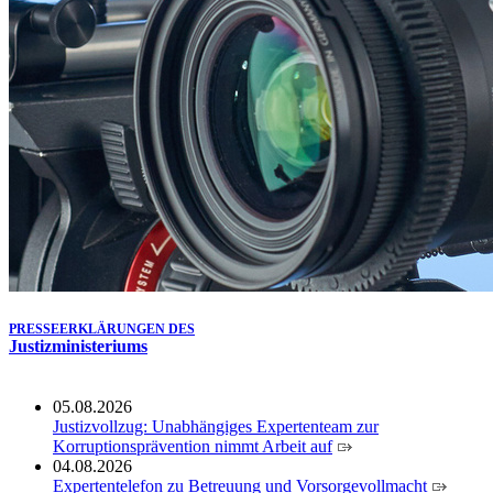
Köln ausgezeichnet
14.07.2026
Justiz der Zukunft gemeinsam gestalten: Minister Limbach
zieht positive Bilanz des Projekts Zukunftswerkstatt Justiz
Nordrhein-Westfalen
01.07.2026
Newsletter Juli 2026
30.06.2026
288 Anwärterinnen und Anwärter des Jahrgangs 2024/2026
der Justizvollzugsschule NRW geehrt
30.06.2026
RechtSpecial - Schiedsleute helfen Streit schlichten!
PRESSEERKLÄRUNGEN DES
Justizministeriums
05.08.2026
Justizvollzug: Unabhängiges Expertenteam zur
Korruptionsprävention nimmt Arbeit auf
04.08.2026
Expertentelefon zu Betreuung und Vorsorgevollmacht