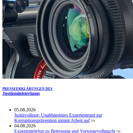
Köln ausgezeichnet
14.07.2026
Justiz der Zukunft gemeinsam gestalten: Minister Limbach
zieht positive Bilanz des Projekts Zukunftswerkstatt Justiz
Nordrhein-Westfalen
01.07.2026
Newsletter Juli 2026
30.06.2026
288 Anwärterinnen und Anwärter des Jahrgangs 2024/2026
der Justizvollzugsschule NRW geehrt
30.06.2026
RechtSpecial - Schiedsleute helfen Streit schlichten!
PRESSEERKLÄRUNGEN DES
Justizministeriums
05.08.2026
Justizvollzug: Unabhängiges Expertenteam zur
Korruptionsprävention nimmt Arbeit auf
04.08.2026
Expertentelefon zu Betreuung und Vorsorgevollmacht