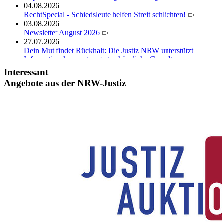
04.08.2026
RechtSpecial - Schiedsleute helfen Streit schlichten!
03.08.2026
Newsletter August 2026
27.07.2026
Dein Mut findet Rückhalt: Die Justiz NRW unterstützt
Informationskampagne gegen häusliche Gewalt
10.07.2026
Interessant
Anerkennung für innovative Suizidpräventionsarbeit: JVA
Angebote aus der NRW-Justiz
Köln ausgezeichnet
14.07.2026
Justiz der Zukunft gemeinsam gestalten: Minister Limbach
zieht positive Bilanz des Projekts Zukunftswerkstatt Justiz
Nordrhein-Westfalen
01.07.2026
Newsletter Juli 2026
30.06.2026
288 Anwärterinnen und Anwärter des Jahrgangs 2024/2026
der Justizvollzugsschule NRW geehrt
30.06.2026
RechtSpecial - Schiedsleute helfen Streit schlichten!