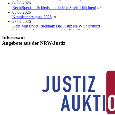
04.08.2026
RechtSpecial - Schiedsleute helfen Streit schlichten!
03.08.2026
Newsletter August 2026
27.07.2026
Dein Mut findet Rückhalt: Die Justiz NRW unterstützt
Informationskampagne gegen häusliche Gewalt
10.07.2026
Interessant
Anerkennung für innovative Suizidpräventionsarbeit: JVA
Angebote aus der NRW-Justiz
Köln ausgezeichnet
14.07.2026
Justiz der Zukunft gemeinsam gestalten: Minister Limbach
zieht positive Bilanz des Projekts Zukunftswerkstatt Justiz
Nordrhein-Westfalen
01.07.2026
Newsletter Juli 2026
30.06.2026
288 Anwärterinnen und Anwärter des Jahrgangs 2024/2026
der Justizvollzugsschule NRW geehrt
30.06.2026
RechtSpecial - Schiedsleute helfen Streit schlichten!