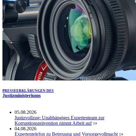
Köln ausgezeichnet
14.07.2026
Justiz der Zukunft gemeinsam gestalten: Minister Limbach
zieht positive Bilanz des Projekts Zukunftswerkstatt Justiz
Nordrhein-Westfalen
01.07.2026
Newsletter Juli 2026
30.06.2026
288 Anwärterinnen und Anwärter des Jahrgangs 2024/2026
der Justizvollzugsschule NRW geehrt
30.06.2026
RechtSpecial - Schiedsleute helfen Streit schlichten!
PRESSEERKLÄRUNGEN DES
Justizministeriums
05.08.2026
Justizvollzug: Unabhängiges Expertenteam zur
Korruptionsprävention nimmt Arbeit auf
04.08.2026
Expertentelefon zu Betreuung und Vorsorgevollmacht