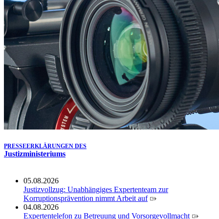
Köln ausgezeichnet
14.07.2026
Justiz der Zukunft gemeinsam gestalten: Minister Limbach
zieht positive Bilanz des Projekts Zukunftswerkstatt Justiz
Nordrhein-Westfalen
01.07.2026
Newsletter Juli 2026
30.06.2026
288 Anwärterinnen und Anwärter des Jahrgangs 2024/2026
der Justizvollzugsschule NRW geehrt
30.06.2026
RechtSpecial - Schiedsleute helfen Streit schlichten!
PRESSEERKLÄRUNGEN DES
Justizministeriums
05.08.2026
Justizvollzug: Unabhängiges Expertenteam zur
Korruptionsprävention nimmt Arbeit auf
04.08.2026
Expertentelefon zu Betreuung und Vorsorgevollmacht