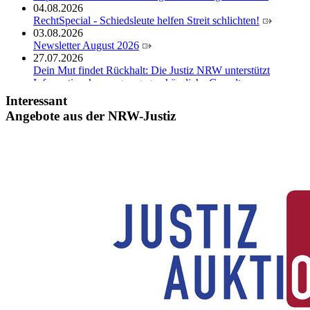
04.08.2026
RechtSpecial - Schiedsleute helfen Streit schlichten!
03.08.2026
Newsletter August 2026
27.07.2026
Dein Mut findet Rückhalt: Die Justiz NRW unterstützt
Informationskampagne gegen häusliche Gewalt
10.07.2026
Interessant
Anerkennung für innovative Suizidpräventionsarbeit: JVA
Angebote aus der NRW-Justiz
Köln ausgezeichnet
14.07.2026
Justiz der Zukunft gemeinsam gestalten: Minister Limbach
zieht positive Bilanz des Projekts Zukunftswerkstatt Justiz
Nordrhein-Westfalen
01.07.2026
Newsletter Juli 2026
30.06.2026
288 Anwärterinnen und Anwärter des Jahrgangs 2024/2026
der Justizvollzugsschule NRW geehrt
30.06.2026
RechtSpecial - Schiedsleute helfen Streit schlichten!