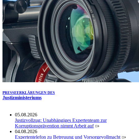
Köln ausgezeichnet
14.07.2026
Justiz der Zukunft gemeinsam gestalten: Minister Limbach
zieht positive Bilanz des Projekts Zukunftswerkstatt Justiz
Nordrhein-Westfalen
01.07.2026
Newsletter Juli 2026
30.06.2026
288 Anwärterinnen und Anwärter des Jahrgangs 2024/2026
der Justizvollzugsschule NRW geehrt
30.06.2026
RechtSpecial - Schiedsleute helfen Streit schlichten!
PRESSEERKLÄRUNGEN DES
Justizministeriums
05.08.2026
Justizvollzug: Unabhängiges Expertenteam zur
Korruptionsprävention nimmt Arbeit auf
04.08.2026
Expertentelefon zu Betreuung und Vorsorgevollmacht