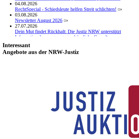
04.08.2026
RechtSpecial - Schiedsleute helfen Streit schlichten!
03.08.2026
Newsletter August 2026
27.07.2026
Dein Mut findet Rückhalt: Die Justiz NRW unterstützt
Informationskampagne gegen häusliche Gewalt
10.07.2026
Interessant
Anerkennung für innovative Suizidpräventionsarbeit: JVA
Angebote aus der NRW-Justiz
Köln ausgezeichnet
14.07.2026
Justiz der Zukunft gemeinsam gestalten: Minister Limbach
zieht positive Bilanz des Projekts Zukunftswerkstatt Justiz
Nordrhein-Westfalen
01.07.2026
Newsletter Juli 2026
30.06.2026
288 Anwärterinnen und Anwärter des Jahrgangs 2024/2026
der Justizvollzugsschule NRW geehrt
30.06.2026
RechtSpecial - Schiedsleute helfen Streit schlichten!