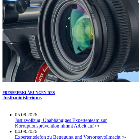
Köln ausgezeichnet
14.07.2026
Justiz der Zukunft gemeinsam gestalten: Minister Limbach
zieht positive Bilanz des Projekts Zukunftswerkstatt Justiz
Nordrhein-Westfalen
01.07.2026
Newsletter Juli 2026
30.06.2026
288 Anwärterinnen und Anwärter des Jahrgangs 2024/2026
der Justizvollzugsschule NRW geehrt
30.06.2026
RechtSpecial - Schiedsleute helfen Streit schlichten!
PRESSEERKLÄRUNGEN DES
Justizministeriums
05.08.2026
Justizvollzug: Unabhängiges Expertenteam zur
Korruptionsprävention nimmt Arbeit auf
04.08.2026
Expertentelefon zu Betreuung und Vorsorgevollmacht