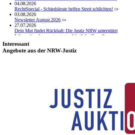
04.08.2026
RechtSpecial - Schiedsleute helfen Streit schlichten!
03.08.2026
Newsletter August 2026
27.07.2026
Dein Mut findet Rückhalt: Die Justiz NRW unterstützt
Informationskampagne gegen häusliche Gewalt
10.07.2026
Interessant
Anerkennung für innovative Suizidpräventionsarbeit: JVA
Angebote aus der NRW-Justiz
Köln ausgezeichnet
14.07.2026
Justiz der Zukunft gemeinsam gestalten: Minister Limbach
zieht positive Bilanz des Projekts Zukunftswerkstatt Justiz
Nordrhein-Westfalen
01.07.2026
Newsletter Juli 2026
30.06.2026
288 Anwärterinnen und Anwärter des Jahrgangs 2024/2026
der Justizvollzugsschule NRW geehrt
30.06.2026
RechtSpecial - Schiedsleute helfen Streit schlichten!