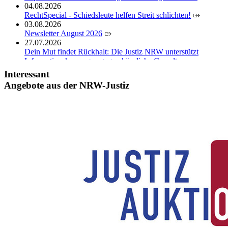
04.08.2026
RechtSpecial - Schiedsleute helfen Streit schlichten!
03.08.2026
Newsletter August 2026
27.07.2026
Dein Mut findet Rückhalt: Die Justiz NRW unterstützt
Informationskampagne gegen häusliche Gewalt
10.07.2026
Interessant
Anerkennung für innovative Suizidpräventionsarbeit: JVA
Angebote aus der NRW-Justiz
Köln ausgezeichnet
14.07.2026
Justiz der Zukunft gemeinsam gestalten: Minister Limbach
zieht positive Bilanz des Projekts Zukunftswerkstatt Justiz
Nordrhein-Westfalen
01.07.2026
Newsletter Juli 2026
30.06.2026
288 Anwärterinnen und Anwärter des Jahrgangs 2024/2026
der Justizvollzugsschule NRW geehrt
30.06.2026
RechtSpecial - Schiedsleute helfen Streit schlichten!