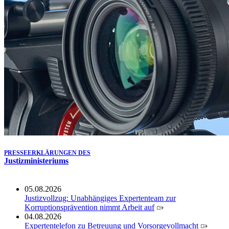
Köln ausgezeichnet
14.07.2026
Justiz der Zukunft gemeinsam gestalten: Minister Limbach
zieht positive Bilanz des Projekts Zukunftswerkstatt Justiz
Nordrhein-Westfalen
01.07.2026
Newsletter Juli 2026
30.06.2026
288 Anwärterinnen und Anwärter des Jahrgangs 2024/2026
der Justizvollzugsschule NRW geehrt
30.06.2026
RechtSpecial - Schiedsleute helfen Streit schlichten!
PRESSEERKLÄRUNGEN DES
Justizministeriums
05.08.2026
Justizvollzug: Unabhängiges Expertenteam zur
Korruptionsprävention nimmt Arbeit auf
04.08.2026
Expertentelefon zu Betreuung und Vorsorgevollmacht