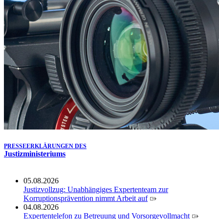
Köln ausgezeichnet
14.07.2026
Justiz der Zukunft gemeinsam gestalten: Minister Limbach
zieht positive Bilanz des Projekts Zukunftswerkstatt Justiz
Nordrhein-Westfalen
01.07.2026
Newsletter Juli 2026
30.06.2026
288 Anwärterinnen und Anwärter des Jahrgangs 2024/2026
der Justizvollzugsschule NRW geehrt
30.06.2026
RechtSpecial - Schiedsleute helfen Streit schlichten!
PRESSEERKLÄRUNGEN DES
Justizministeriums
05.08.2026
Justizvollzug: Unabhängiges Expertenteam zur
Korruptionsprävention nimmt Arbeit auf
04.08.2026
Expertentelefon zu Betreuung und Vorsorgevollmacht