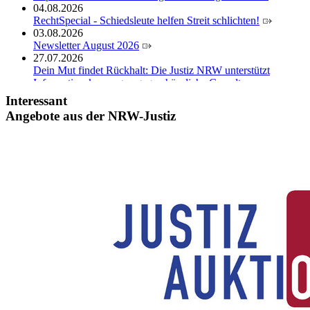
04.08.2026
RechtSpecial - Schiedsleute helfen Streit schlichten!
03.08.2026
Newsletter August 2026
27.07.2026
Dein Mut findet Rückhalt: Die Justiz NRW unterstützt
Informationskampagne gegen häusliche Gewalt
10.07.2026
Interessant
Anerkennung für innovative Suizidpräventionsarbeit: JVA
Angebote aus der NRW-Justiz
Köln ausgezeichnet
14.07.2026
Justiz der Zukunft gemeinsam gestalten: Minister Limbach
zieht positive Bilanz des Projekts Zukunftswerkstatt Justiz
Nordrhein-Westfalen
01.07.2026
Newsletter Juli 2026
30.06.2026
288 Anwärterinnen und Anwärter des Jahrgangs 2024/2026
der Justizvollzugsschule NRW geehrt
30.06.2026
RechtSpecial - Schiedsleute helfen Streit schlichten!