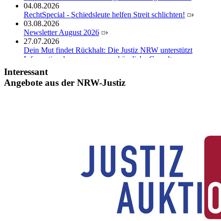
04.08.2026
RechtSpecial - Schiedsleute helfen Streit schlichten!
03.08.2026
Newsletter August 2026
27.07.2026
Dein Mut findet Rückhalt: Die Justiz NRW unterstützt
Informationskampagne gegen häusliche Gewalt
10.07.2026
Interessant
Anerkennung für innovative Suizidpräventionsarbeit: JVA
Angebote aus der NRW-Justiz
Köln ausgezeichnet
14.07.2026
Justiz der Zukunft gemeinsam gestalten: Minister Limbach
zieht positive Bilanz des Projekts Zukunftswerkstatt Justiz
Nordrhein-Westfalen
01.07.2026
Newsletter Juli 2026
30.06.2026
288 Anwärterinnen und Anwärter des Jahrgangs 2024/2026
der Justizvollzugsschule NRW geehrt
30.06.2026
RechtSpecial - Schiedsleute helfen Streit schlichten!