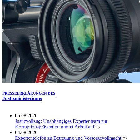
Köln ausgezeichnet
14.07.2026
Justiz der Zukunft gemeinsam gestalten: Minister Limbach
zieht positive Bilanz des Projekts Zukunftswerkstatt Justiz
Nordrhein-Westfalen
01.07.2026
Newsletter Juli 2026
30.06.2026
288 Anwärterinnen und Anwärter des Jahrgangs 2024/2026
der Justizvollzugsschule NRW geehrt
30.06.2026
RechtSpecial - Schiedsleute helfen Streit schlichten!
PRESSEERKLÄRUNGEN DES
Justizministeriums
05.08.2026
Justizvollzug: Unabhängiges Expertenteam zur
Korruptionsprävention nimmt Arbeit auf
04.08.2026
Expertentelefon zu Betreuung und Vorsorgevollmacht