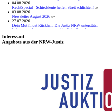
04.08.2026
RechtSpecial - Schiedsleute helfen Streit schlichten!
03.08.2026
Newsletter August 2026
27.07.2026
Dein Mut findet Rückhalt: Die Justiz NRW unterstützt
Informationskampagne gegen häusliche Gewalt
10.07.2026
Interessant
Anerkennung für innovative Suizidpräventionsarbeit: JVA
Angebote aus der NRW-Justiz
Köln ausgezeichnet
14.07.2026
Justiz der Zukunft gemeinsam gestalten: Minister Limbach
zieht positive Bilanz des Projekts Zukunftswerkstatt Justiz
Nordrhein-Westfalen
01.07.2026
Newsletter Juli 2026
30.06.2026
288 Anwärterinnen und Anwärter des Jahrgangs 2024/2026
der Justizvollzugsschule NRW geehrt
30.06.2026
RechtSpecial - Schiedsleute helfen Streit schlichten!