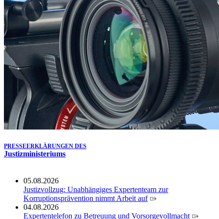
Köln ausgezeichnet
14.07.2026
Justiz der Zukunft gemeinsam gestalten: Minister Limbach
zieht positive Bilanz des Projekts Zukunftswerkstatt Justiz
Nordrhein-Westfalen
01.07.2026
Newsletter Juli 2026
30.06.2026
288 Anwärterinnen und Anwärter des Jahrgangs 2024/2026
der Justizvollzugsschule NRW geehrt
30.06.2026
RechtSpecial - Schiedsleute helfen Streit schlichten!
PRESSEERKLÄRUNGEN DES
Justizministeriums
05.08.2026
Justizvollzug: Unabhängiges Expertenteam zur
Korruptionsprävention nimmt Arbeit auf
04.08.2026
Expertentelefon zu Betreuung und Vorsorgevollmacht