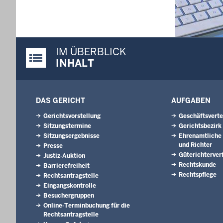
01.07.202
Newsletter 
30.06.202
IM ÜBERBLICK
288 Anwärt
Justiz-Portal im Überblick:
Jahrgangs 
INHALT
Justizvoll
30.06.202
RechtSpecia
DAS GERICHT
AUFGABEN
schlichten!
Gerichtsvorstellung
Geschäftsverte
Sitzungstermine
Gerichtsbezirk
Sitzungsergebnisse
Ehrenamtliche 
und Richter
Presse
Güterichterver
Justiz-Auktion
Rechtskunde
Barrierefreiheit
Rechtspflege
Rechtsantragstelle
Eingangskontrolle
Besuchergruppen
Online-Terminbuchung für die
Rechtsantragstelle