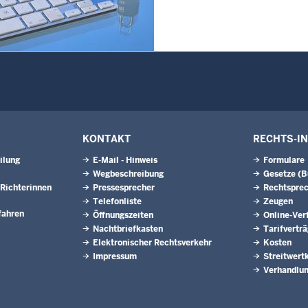
6
Juli 2026
6
erinnen und Anwärter des
2024/2026 der
zugsschule NRW geehrt
6
l - Schiedsleute helfen Streit
KONTAKT
RECHTS-I
ilung
E-Mail - Hinweis
Formulare
Wegbeschreibung
Gesetze (
Richterinnen
Pressesprecher
Rechtspre
Telefonliste
Zeugen
fahren
Öffnungszeiten
Online-Ver
Nachtbriefkasten
Tarifvertr
Elektronischer Rechtsverkehr
Kosten
Impressum
Streitwert
Verhandlun