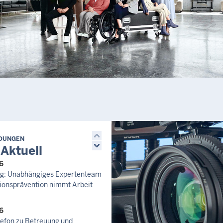
LDUNGEN
 Aktuell
6
zug: Unabhängiges Expertenteam
ionsprävention nimmt Arbeit
6
lefon zu Betreuung und