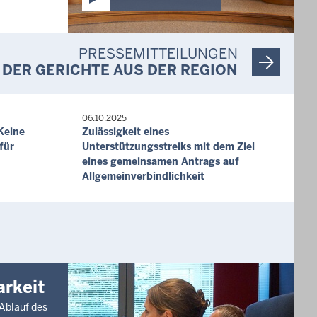
Lebenshilfe für Menschen mit geistiger Behinderung
Bremen e.V., Stefan Albers, Atelier Fleetinsel, 2013
Quelle: © PantherMedia / Monkeybusiness Images
Quelle: © panthermedia.net/ Arne Trautmann
Quelle: © PantherMedia / Werner Heiber
Quelle: © PantherMedia / imaginative
Quelle: © PantherMedia / serezniy
Quelle: Oliver Bieber
PRESSEMITTEILUNGEN
DER GERICHTE AUS DER REGION
06.10.2025
Keine
Zulässigkeit eines
für
Unterstützungsstreiks mit dem Ziel
eines gemeinsamen Antrags auf
Allgemeinverbindlichkeit
arkeit
 Ablauf des