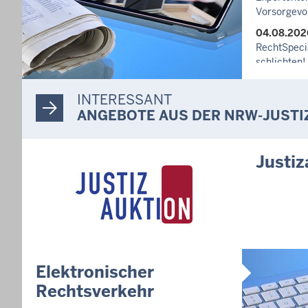
Vorsorgevo
04.08.202
RechtSpecia
schlichten!
03.08.202
INTERESSANT
Newsletter
ANGEBOTE AUS DER NRW-JUSTI
27.07.202
Dein Mut fi
unterstütz
Justiz
häusliche 
10.07.202
Anerkennun
Suizidpräve
ausgezeich
14.07.202
Justiz der 
Elektronischer
Minister Li
Rechtsverkehr
Projekts Zu
Nordrhein-