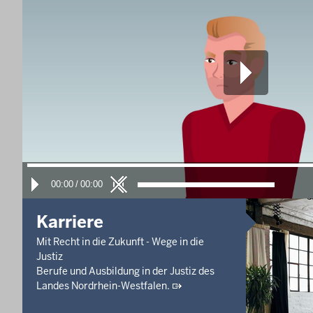
Rechtsstreitigkeiten - 9 Ca 4025/26
10. Aug. 2026, 09:00 Uhr
-
Aufgehoben!
Gütetermin
Klagen in bürgerlichen
Rechtsstreitigkeiten - 9 Ca 4906/26
10. Aug. 2026, 09:10 Uhr
Gütetermin
Klagen in bürgerlichen
Rechtsstreitigkeiten - 1 Ca 5148/26
10. Aug. 2026, 09:15 Uhr
Gütetermin
00:00
/
00:00
Klagen in bürgerlichen
Rechtsstreitigkeiten - 9 Ca 4026/26
Karriere
Letzte Aktualisierung:
Mit Recht in die Zukunft - Wege in die
Heute, 13:25 Uhr
Justiz
Berufe und Ausbildung in der Justiz des
Landes Nordrhein-Westfalen.