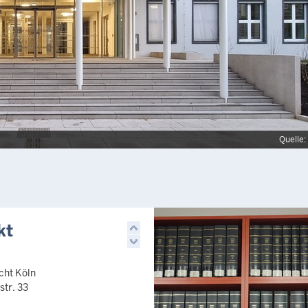
Quelle
kt
cht Köln
tr. 33