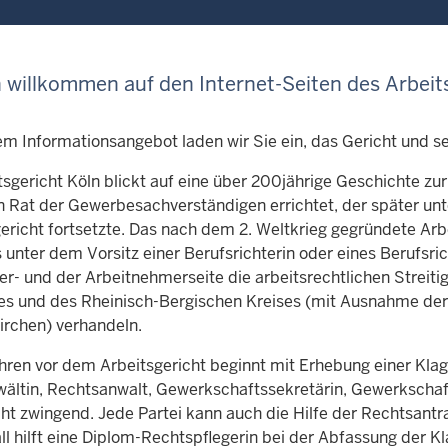
h willkommen auf den Internet-Seiten des Arbeit
em Informationsangebot laden wir Sie ein, das Gericht und s
tsgericht Köln blickt auf eine über 200jährige Geschichte zu
n Rat der Gewerbesachverständigen errichtet, der später unt
richt fortsetzte. Das nach dem 2. Weltkrieg gegründete Arbe
s unter dem Vorsitz einer Berufsrichterin oder eines Berufsri
er- und der Arbeitnehmerseite die arbeitsrechtlichen Streiti
ses und des Rheinisch-Bergischen Kreises (mit Ausnahme de
rchen) verhandeln.
hren vor dem Arbeitsgericht beginnt mit Erhebung einer Klage
ältin, Rechtsanwalt, Gewerkschaftssekretärin, Gewerkschaft
cht zwingend. Jede Partei kann auch die Hilfe der Rechtsantr
l hilft eine Diplom-Rechtspflegerin bei der Abfassung der Kl