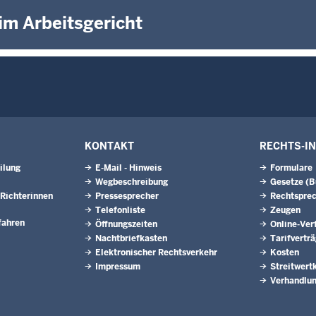
 im Arbeitsgericht
KONTAKT
RECHTS-I
ilung
E-Mail - Hinweis
Formulare
Wegbeschreibung
Gesetze (
Richterinnen
Pressesprecher
Rechtspre
Telefonliste
Zeugen
fahren
Öffnungszeiten
Online-Ver
Nachtbriefkasten
Tarifvertr
Elektronischer Rechtsverkehr
Kosten
Impressum
Streitwert
Verhandlun