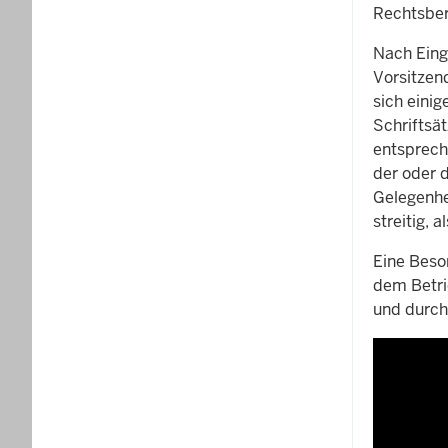
Rechtsbera
Nach Eing
Vorsitzend
sich eini
Schriftsä
entsprech
der oder 
Gelegenhei
streitig, 
Eine Beso
dem Betri
und durch