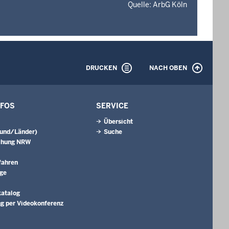
Quelle: ArbG Köln
GALER
Saa
DRUCKEN
NACH OBEN
NFOS
SERVICE
Übersicht
Bund/Länder)
Suche
chung NRW
fahren
äge
katalog
g per Videokonferenz