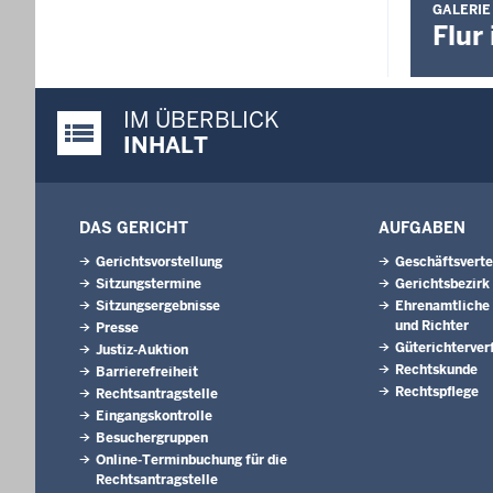
GALERIE
Flur
IM ÜBERBLICK
Justiz-Portal im Überblick:
INHALT
DAS GERICHT
AUFGABEN
Gerichtsvorstellung
Geschäftsverte
Sitzungstermine
Gerichtsbezirk
Sitzungsergebnisse
Ehrenamtliche 
und Richter
Presse
Güterichterver
Justiz-Auktion
Rechtskunde
Barrierefreiheit
Rechtspflege
Rechtsantragstelle
Eingangskontrolle
Besuchergruppen
Online-Terminbuchung für die
Rechtsantragstelle