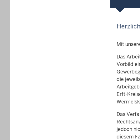
Herzlic
Mit unser
Das Arbei
Vorbild ei
Gewerbege
die jeweil
Arbeitgeb
Erft-Krei
Wermelski
Das Verfa
Rechtsanw
jedoch ni
diesem Fal