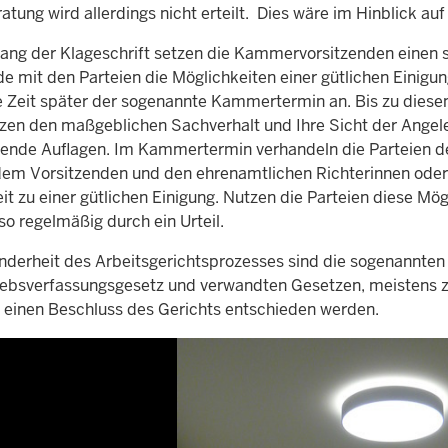
tung wird allerdings nicht erteilt. Dies wäre im Hinblick auf
ang der Klageschrift setzen die Kammervorsitzenden einen s
e mit den Parteien die Möglichkeiten einer gütlichen Einigung
ge Zeit später der sogenannte Kammertermin an. Bis zu diesem
tzen den maßgeblichen Sachverhalt und Ihre Sicht der Angele
ende Auflagen. Im Kammertermin verhandeln die Parteien de
dem Vorsitzenden und den ehrenamtlichen Richterinnen oder 
t zu einer gütlichen Einigung. Nutzen die Parteien diese Mög
also regelmäßig durch ein Urteil.
nderheit des Arbeitsgerichtsprozesses sind die sogenannten 
ebsverfassungsgesetz und verwandten Gesetzen, meistens zw
 einen Beschluss des Gerichts entschieden werden.