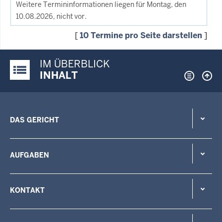
Weitere Termininformationen liegen für Montag, den
10.08.2026, nicht vor.
[
10 Termine pro Seite darstellen
]
IM ÜBERBLICK
Justiz-Portal im Überblick:
INHALT
DAS GERICHT
AUFGABEN
KONTAKT