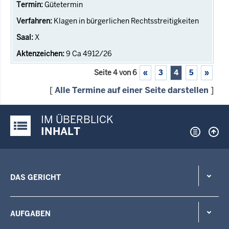
Gütetermin
Klagen in bürgerlichen Rechtsstreitigkeiten
X
9 Ca 4912/26
Seite 4 von 6
«
3
4
5
»
[
Alle Termine auf einer Seite darstellen
]
IM ÜBERBLICK
Justiz-Portal im Überblick:
INHALT
DAS GERICHT
AUFGABEN