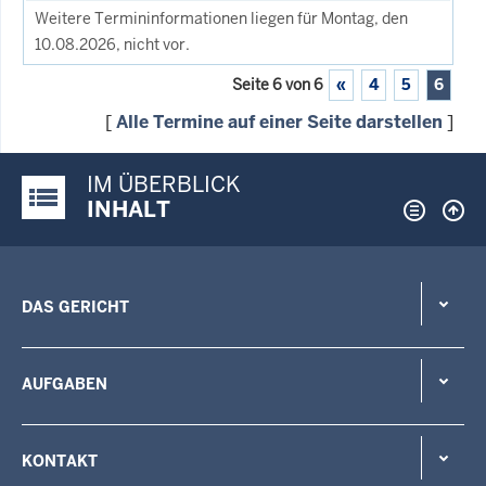
Weitere Termininformationen liegen für Montag, den
10.08.2026, nicht vor.
Seite 6 von 6
«
4
5
6
[
Alle Termine auf einer Seite darstellen
]
IM ÜBERBLICK
Justiz-Portal im Überblick:
INHALT
DAS GERICHT
AUFGABEN
KONTAKT