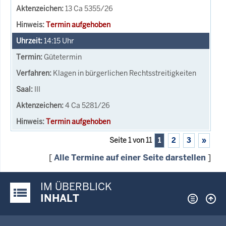
13 Ca 5355/26
Termin aufgehoben
14:15
Uhr
Gütetermin
Klagen in bürgerlichen Rechtsstreitigkeiten
III
4 Ca 5281/26
Termin aufgehoben
Seite 1 von 11
1
2
3
»
[
Alle Termine auf einer Seite darstellen
]
IM ÜBERBLICK
Justiz-Portal im Überblick:
INHALT