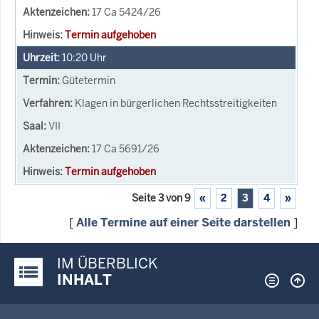
17 Ca 5424/26
Termin aufgehoben
10:20
Uhr
Gütetermin
Klagen in bürgerlichen Rechtsstreitigkeiten
VII
17 Ca 5691/26
Termin aufgehoben
Seite 3 von 9
«
2
3
4
»
[
Alle Termine auf einer Seite darstellen
]
IM ÜBERBLICK
Justiz-Portal im Überblick:
INHALT