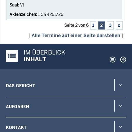
VI
1 Ca 4251/26
Seite 2 von 6
1
2
3
»
[
Alle Termine auf einer Seite darstellen
]
IM ÜBERBLICK
Justiz-Portal im Überblick:
INHALT
DAS GERICHT
AUFGABEN
KONTAKT